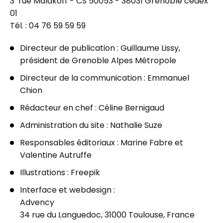
3 rue Malakoff - CS 50053 - 38031 Grenoble cedex
01
Tél. : 04 76 59 59 59
Directeur de publication
: Guillaume Lissy,
président de Grenoble Alpes Métropole
Directeur de la communication
: Emmanuel
Chion
Rédacteur en chef
: Céline Bernigaud
Administration du site
: Nathalie Suze
Responsables éditoriaux
: Marine Fabre et
Valentine Autruffe
Illustrations
: Freepik
Interface et webdesign
:
Advency
34 rue du Languedoc, 31000 Toulouse, France